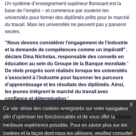
Un système d’enseignement supérieur florissant est la
base de l’emploi – et commence par soutenir les
universités pour former des diplômés prêts pour le marché
du travail. Mais les universités ne peuvent pas y parvenir
seules.
“Nous devons considérer l’engagement de l’industrie
et la demande de compétences comme un impératif”,
déclare Dina Nicholas, responsable des conseils en
éducation au sein du Groupe de la Banque mondiale.
“
De réels progrès sont réalisés lorsque les universités
s’associent à l’industrie pour façonner les parcours
d’apprentissage et les résultats des diplômés. Ainsi,
les jeunes intègrent le marché du travail avec
confiance et détermination.
“
X
Ce site utilise des cookies enregistrés sur votre navigateur
Ces efforts transforment également les services
d’orientation professionnelle, allant au-delà de l’orientation
afin d’optimiser les fonctionnalités et de vous offrir la
traditionnelle pour préparer les diplômés à des carrières
meilleure expérience possible. Pour en savoir plus sur les
réussies. Des comités consultatifs soutiennent les équipes
cookies et la façon dont nous les utilisons, veuillez consulter