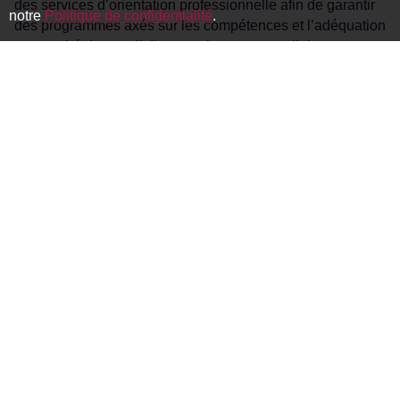
des services d’orientation professionnelle afin de garantir
notre
Politique de confidentialité
.
des programmes axés sur les compétences et l’adéquation
au marché du travail. Ils y parviennent en collaborant avec
les anciens élèves identifiés par le bureau d’orientation
professionnelle.
“Pendant trop longtemps, de nombreuses universités
ont eu du mal à définir clairement le lien entre les
programmes d’études proposés et la réussite des
diplômés”, déclare Shamim Kazemi, Spécialiste des
compétences et de l’employabilité du Groupe de la
Banque mondiale. “En priorité, les universités doivent
collaborer plus étroitement avec l’industrie pour
prendre le pouls du marché et s’adapter rapidement.”
Le Groupe de la Banque mondiale aide les universités
d’Asie à renforcer ce lien – rendant l’éducation plus
pertinente et offrant aux diplômés un chemin plus clair vers
l’emploi.
Vous voulez mettre cela en pratique ?