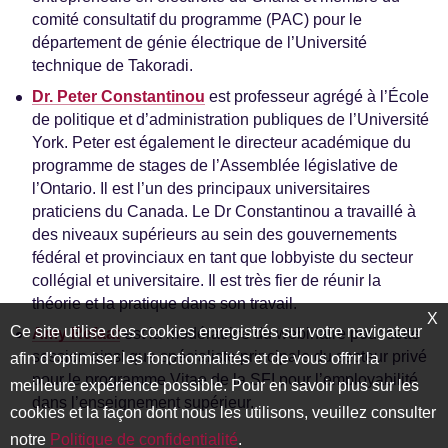
comité consultatif du programme (PAC) pour le
département de génie électrique de l’Université
technique de Takoradi.
Dr. Peter Constantinou
est professeur agrégé à l’École
de politique et d’administration publiques de l’Université
York. Peter est également le directeur académique du
programme de stages de l’Assemblée législative de
l’Ontario. Il est l’un des principaux universitaires
praticiens du Canada. Le Dr Constantinou a travaillé à
des niveaux supérieurs au sein des gouvernements
fédéral et provinciaux en tant que lobbyiste du secteur
collégial et universitaire. Il est très fier de réunir la
théorie et la pratique dans son travail.
X
Ce site utilise des cookies enregistrés sur votre navigateur
Amy Refaat
est la modératrice du webinaire pour cette
session ainsi que spécialiste principale du secteur privé
afin d’optimiser les fonctionnalités et de vous offrir la
pour le programme Vitae de la SFI pour l’employabilité
meilleure expérience possible. Pour en savoir plus sur les
dans l’enseignement supérieur.
cookies et la façon dont nous les utilisons, veuillez consulter
notre
Politique de confidentialité
.