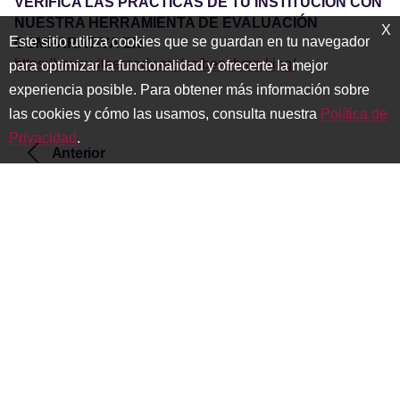
VERIFICA LAS PRÁCTICAS DE TU INSTITUCIÓN CON
NUESTRA HERRAMIENTA DE EVALUACIÓN
X
Este sitio utiliza cookies que se guardan en tu navegador
COMPARATIVA EN
https://www.vitaeready.org/es/benchmarking/
para optimizar la funcionalidad y ofrecerte la mejor
experiencia posible. Para obtener más información sobre
las cookies y cómo las usamos, consulta nuestra
Política de
Privacidad
.
Anterior
Contenido del curso y empleabilidad
Siguiente
El Futuro de los Servicios
Profesionales