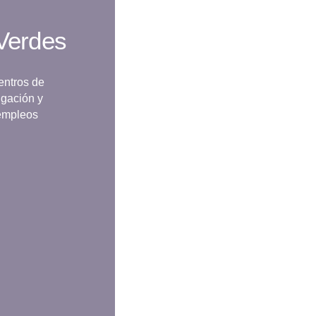
Verdes
entros de
igación y
 empleos