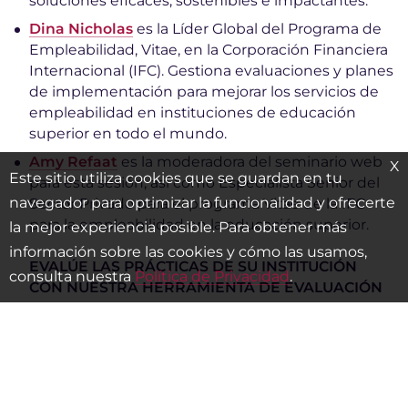
soluciones eficaces, sostenibles e impactantes.
Dina Nicholas
es la Líder Global del Programa de
Empleabilidad, Vitae, en la Corporación Financiera
Internacional (IFC). Gestiona evaluaciones y planes
de implementación para mejorar los servicios de
empleabilidad en instituciones de educación
superior en todo el mundo.
Amy Refaat
es la moderadora del seminario web
X
Este sitio utiliza cookies que se guardan en tu
para esta sesión, así como Especialista Senior del
navegador para optimizar la funcionalidad y ofrecerte
Sector Privado para el programa Vitae de la IFC
para la empleabilidad en la educación superior.
la mejor experiencia posible. Para obtener más
información sobre las cookies y cómo las usamos,
EVALÚE LAS PRÁCTICAS DE SU INSTITUCIÓN
consulta nuestra
Política de Privacidad
.
CON NUESTRA HERRAMIENTA DE EVALUACIÓN
COMPARATIVA EN
https://www.vitaeready.org/es/benchmarking/