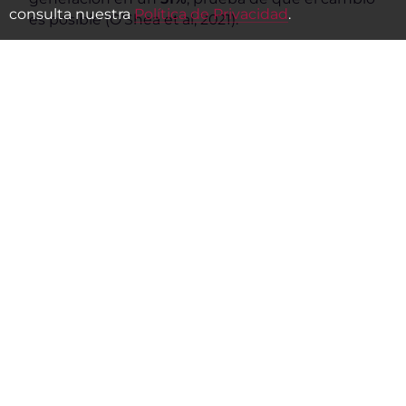
consulta nuestra
Política de Privacidad
.
es posible (O’Shea et al, 2021).
Reflexiones finales
.
Los estudiantes de primera generación son
decididos, ambiciosos y esenciales para la futura
fuerza laboral. Con el apoyo adecuado, no solo
pueden tener éxito en la educación superior, sino
también prosperar en el mercado laboral,
desbloqueando oportunidades para sí mismos, sus
familias y sus comunidades.
EVALÚE LAS PRÁCTICAS DE SU INSTITUCIÓN CON
NUESTRA HERRAMIENTA DE EVALUACIÓN
COMPARATIVA EN
https://www.vitaeready.org/es/benchmarking/
FUENTES: