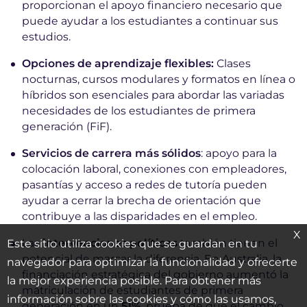
proporcionan el apoyo financiero necesario que
puede ayudar a los estudiantes a continuar sus
estudios.
Opciones de aprendizaje flexibles:
Clases
nocturnas, cursos modulares y formatos en línea o
híbridos son esenciales para abordar las variadas
necesidades de los estudiantes de primera
generación (FiF).
Servicios de carrera más sólidos
: apoyo para la
colocación laboral, conexiones con empleadores,
pasantías y acceso a redes de tutoría pueden
ayudar a cerrar la brecha de orientación que
contribuye a las disparidades en el empleo.
X
Las
intervenciones políticas
también tienen el
Este sitio utiliza cookies que se guardan en tu
potencial de marcar la diferencia. En Australia, la
navegador para optimizar la funcionalidad y ofrecerte
financiación estratégica del gobierno aumentó la
la mejor experiencia posible. Para obtener más
matriculación de estudiantes de primera
información sobre las cookies y cómo las usamos,
generación en un
51%
, prueba de que el cambio