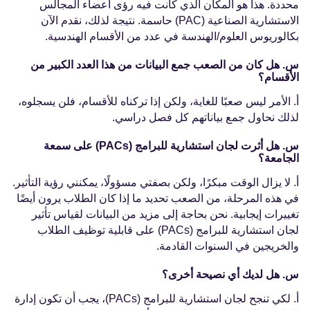
محددة. هذا هو المكان الذي كانت فيه رؤى أعضاء المجالس
الاستشارية الصناعية (PAC) حاسمة. نتيجة لذلك، نقدم الآن
بكالوريوس العلوم/الهندسة في عدد من الأقسام الهندسية.
س. هل كان من الصعب جمع البيانات من هذا العدد الكبير من
الأقسام؟
أ. الأمر ليس صعبًا للغاية، ولكن إذا تركناه للأقسام، فلن يسجلوه،
لذلك نحاول جمع بياناتهم كل فصل دراسي.
س. هل أثرت لجان استشارية للبرامج (PACs) على سمعة
الجامعة؟
أ. لا يزال الوقت مبكرًا، ولكن بصفتي مسؤولًا، يمكنني رؤية التأثير.
في هذه المرحلة، من الصعب تحديد ما إذا كان الطلاب يرون أيضًا
تغييرات إيجابية. نحن بحاجة إلى مزيد من البيانات لقياس تأثير
لجان استشارية للبرامج (PACs) على قابلية توظيف الطلاب
والخريجين في السنوات القادمة.
س. هل لديك أي نصيحة أخرى؟
أ. لكي تنجح لجان استشارية للبرامج (PACs)، يجب أن تكون إدارة