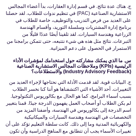
ج. هناك عدة نتائج. في قسم إدارة العقارات، بدأ أعضاء المجالس
الاستشارية الصناعية (PAC) في تنظيم ندوات للطلاب. لقد حصلنا
على العديد من فرص التدريب والتوظيف، خاصة للطلاب في
برنامج إدارة المشتريات وسلسلة التوريد، وأقسام الهندسة
الزراعية وهندسة السيارات. لقد تلقينا أيضًا عددًا قليلًا من
التبرعات. نتائج مثل هذه هي شيء نتتبعه، حتى تتمكن برامجنا من
الاستمرار في الحصول على دعم الميزانية.
س. ما الذي يمكنك مشاركته حول استخدامك لمؤشرات الأداء
الرئيسية (KPIs) وملاحظات المجالس الاستشارية الصناعية
(Industry Advisory Feedback) والاستطلاعات؟
ج. البيانات قوية. لقد قدمت الأدلة التي نحتاجها لإجراء العديد من
التغييرات. أحد الأشياء التي اكتشفناها هو أننا كنا نخسر الطلاب
بسبب أسماء البرامج، كما هو الحال مع بكالوريوس التكنولوجيا.
لم يكن الطلاب أو أصحاب العمل يفهمون الدرجة جيدًا. قمنا بتغيير
اسم الدرجة إلى بكالوريوس في الهندسة، وأضفنا المزيد من
التخصصات في الهندسة وهندسة السيارات والميكانيكية
والكهربائية المدنية وما إلى ذلك. كانت سلطة التعليم تؤكد على أن
تغييرات الأسماء يجب أن تتطابق مع المناهج الدراسية وأن تكون