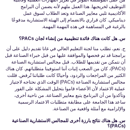
التوظيف لخريجيها. هذا العمل ملهم لأنه يضمن أن البرامج
الأكاديمية تلبي معايير الصناعة وتعد الطلاب لسوق عمل
ديناميكي. كان قراري بالانضمام إلى الهيئة الاستشارية مدفوعًا
بالرغبة في المساهمة في هذه المهمة المهمة.
س. هل كانت هناك فائدة تنظيمية من إنشاء لجان PACs؟
ج. نعم، تطلب منا لجنة التعليم العالي في غانا تقديم دليل على أن
برامجنا قد تم فحصها والموافقة عليها من قبل خبراء الصناعة قبل
أن نتمكن من تقديمها للطلاب. قبل مجالس استشارية الصناعة
(PACs)، كان من الصعب إثبات أننا استوفينا متطلباتهم. كان هناك
الكثير من المراجعات والردود، وأحيانًا كانت طلباتنا تُرفض. قللت
مجالس استشارية الصناعة (PACs) الوقت الذي نحتاجه لاجتياز
عملية الاعتماد لأن الأعضاء قاموا بتحليل المشكلة على الفور
وتأكدوا من أن البرنامج يتبع معايير الصناعة. من ناحية أخرى،
ساعد هذا الجامعة على مطابقة متطلبات الاعتماد الرسمية
والإلزامية مع أمثلة واقعية من الصناعة.
س. هل هناك نتائج بارزة أخرى للمجالس الاستشارية الصناعية
(PACs)؟