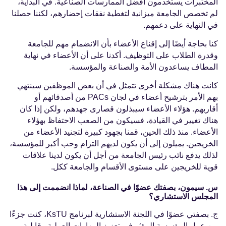
المختبرات يستخدمون أفضل الممارسات الصناعية. في البداية،
لم تخصص الجامعة ميزانية لتغطية نفقات إحضارهم، لكننا حصلنا
في النهاية على دعمهم.
كنا بحاجة أيضًا إلى إقناع الأعضاء بأن الانضمام مهم للجامعة
وقدرة الطلاب على التوظيف. أكدنا على أن الأعضاء في نهاية
المطاف يساعدون الأمة والصناعة والمؤسسة.
كانت هناك مشكلة أخرى تتمثل في أن بعض الموظفين سينتهي
بهم الأمر بترشيح أعضاء في لجان PACs من أصدقائهم أو
أقاربهم. هؤلاء الأعضاء سيبذلون قصارى جهدهم، ولكن إذا كان
هناك تغيير في القيادة، فسيكون من الصعب الاحتفاظ بهؤلاء
الأعضاء. منذ ذلك الحين، قمنا بجهود كبيرة لتجنيد الأعضاء من
الخريجين. يميلون إلى أن يكون لديهم التزام وحب أكبر للمؤسسة،
لذلك يدفع نائب رئيس الجامعة من أجل أن يكون لدينا علاقات
قوية للخريجين على مستوى الأقسام والجامعة ككل.
س. سيمون، بصفتك عضوًا في الصناعة، لماذا انضممت إلى هذا
المجلس الاستشاري؟
ج. بصفتي عضوًا في اللجنة الاستشارية لبرنامج KsTU، كنت جزءًا
من عمل المؤسسة المؤثر في تعزيز المهارات العملية وقابلية