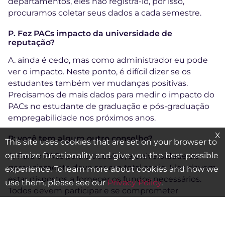
departamentos, eles não registrá-lo, por isso,
procuramos coletar seus dados a cada semestre.
P. Fez PACs impacto da universidade de
reputação?
A. ainda é cedo, mas como administrador eu pode
ver o impacto. Neste ponto, é difícil dizer se os
estudantes também ver mudanças positivas.
Precisamos de mais dados para medir o impacto do
PACs no estudante de graduação e pós-graduação
empregabilidade nos próximos anos.
X
P: você tem algum outro conselho?
This site uses cookies that are set on your browser to
optimize functionality and give you the best possible
A. Para o PACs para o trabalho, a universidade de
gerenciamento deve ser em total apoio. Eles devem
experience. To learn more about cookies and how we
estar dispostos a fornecer os fundos necessários.
use them, please see our
Privacy Policy
.
Todos devem participar e se comprometer
totalmente.