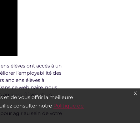
ens élèves ont accès à un
éliorer l’employabilité des
rs anciens élèves à
 Dans ce webinaire, nous
X
nciens élèves et les
 et de vous offrir la meilleure
euillez consulter notre
Politique de
pour agir au sein de votre