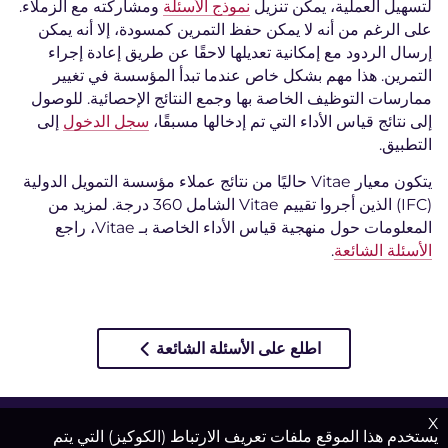
لتسهيل العملية، يمكن تنزيل
نموذج الأسئلة
ومشاركته مع الزملاء.
على الرغم من أنه لا يمكن حفظ التمرين كمسودة، إلا أنه يمكن
إرسال الردود مع إمكانية تعديلها لاحقًا عن طريق إعادة إجراء
التمرين. هذا مهم بشكل خاص عندما تبدأ المؤسسة في تغيير
ممارسات التوظيف الخاصة بها وجمع النتائج الإحصائية. للوصول
إلى نتائج قياس الأداء التي تم إدخالها مسبقًا،
سجل الدخول
إلى
التطبيق.
يتكون معيار Vitae حاليًا من نتائج عملاء مؤسسة التمويل الدولية
(IFC) الذين أجروا تقييم Vitae الشامل 360 درجة. لمزيد من
المعلومات حول منهجية قياس الأداء الخاصة بـ Vitae، راجع
الأسئلة الشائعة
.
اطلع على الأسئلة الشائعة
X
يستخدم هذا الموقع ملفات تعريف الارتباط (الكوكيز) التي يتم