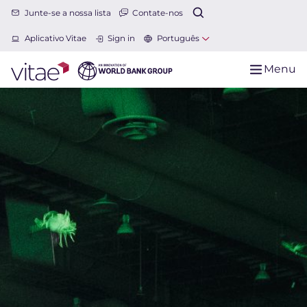
Junte-se a nossa lista
Contate-nos
Aplicativo Vitae
Sign in
Português
Menu