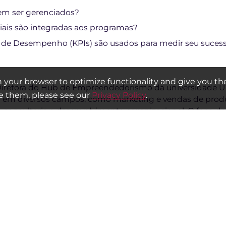
em ser gerenciados?
iais são integradas aos programas?
 de Desempenho (KPIs) são usados para medir seu suces
on your browser to optimize functionality and give you th
Diretora do Hub de Empreendedorismo da universidade U
 them, please see our
Privacy Policy
.
al em diversos campos, como marketing e vendas de produt
consultoria e desenvolvimento organizacional. O foco de
ara ajudar as pessoas a formar conexões significativas 
a do Centro de Empreendedorismo e Inovação da Univers
. Ela trabalhou nos setores de hotelaria e bancário e fun
e vende produtos de couro. Hala também é graduada no 
’ da Goldman Sachs; e foi selecionada para participar d
residente Obama.
tora Executiva do Arthur Blank Center for Entrepreneursh
riente, investidora e defensora do avanço do ecossistem