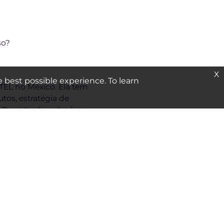
so?
X
e best possible experience. To learn
TEL no México. Ela tem
os, estratégia de
 Daniela são soluções
em seu ambiente
idade Americana no Cairo
dou seu próprio negócio, a
programa ‘10.000 Mulheres
a Cúpula de
ip no Babson College nos
a empreendedor. Ela passou