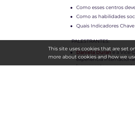
Como esses centros dev
Como as habilidades soc
Quais Indicadores Chave
PALESTRANTES:
This site uses cookies that are set 
Daniela Duran
é a Vice-
more about cookies and how we use
experiência internacion
lançamento no mercado, 
baseadas em tecnologia p
educacional.
Hala Barakat
é a Diretor
(AUC), Escola de Negócios
Arabiaware, que produz 
Empreendedoras e Líderes
Empreendedorismo do P
Smaiyra Million
é a Dire
EUA. Ela é uma CEO expe