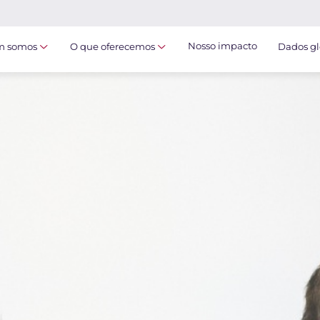
Nosso impacto
 somos
O que oferecemos
Dados gl